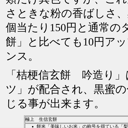
さときな粉の香ばしさ、
個当たり150円と通常
餅」と比べても10円ア
ンス。
「桔梗信玄餅 吟造り」
ツ」が配合され、黒蜜の
じる事が出来ます。
極上 生信玄餅
餅米「美味しいお米」の称号を得ている「梨