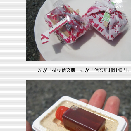
左が「桔梗信玄餅」右が「信玄餅1個140円